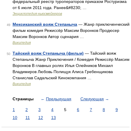
федеральный реестр туроператоров приказом Ростуризма
от 6 июля 2011 года. Ранее&#8230; …
Энциклопедия ньюсмейкеров
Мексиканский вояж Степаныча
— Жанр приключенческий
49
фильм комедия Режиссёр Максим Воронков Продюсер
Максим Воронков Автор сценария …
Википедия
Тайский вояж Степаныча (фильм)
— Тайский вояж
50
Степаныча Жанр Приключения / Комедия Режиссёр Максим
Воронков В главных ролях Илья Олейников Михаил
Владимиров Любовь Полищук Алиса Гребенщикова
Станислав Садальский Кинокомпания …
Википедия
Страницы
←
Предыдущая
Следующая
→
1
2
3
4
5
6
7
8
9
10
11
12
13