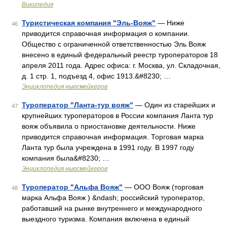
Википедия
Туристическая компания "Эль-Вояж"
— Ниже
46
приводится справочная информация о компании.
Общество с ограниченной ответственностью Эль Вояж
внесено в единый федеральный реестр туроператоров 18
апреля 2011 года. Адрес офиса: г. Москва, ул. Складочная,
д. 1 стр. 1, подъезд 4, офис 1913.&#8230; …
Энциклопедия ньюсмейкеров
Туроператор "Ланта-тур вояж"
— Один из старейших и
47
крупнейших туроператоров в России компания Ланта тур
вояж объявила о приостановке деятельности. Ниже
приводится справочная информация. Торговая марка
Ланта тур была учреждена в 1991 году. В 1997 году
компания была&#8230; …
Энциклопедия ньюсмейкеров
Туроператор "Альфа Вояж"
— ООО Вояж (торговая
48
марка Альфа Вояж ) &ndash; российский туроператор,
работавший на рынке внутреннего и международного
выездного туризма. Компания включена в единый