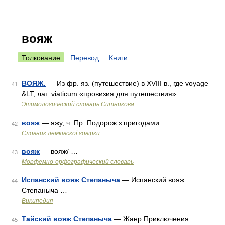
вояж
Толкование
Перевод
Книги
ВОЯЖ.
— Из фр. яз. (путешествие) в XVIII в., где voyage
41
&LT; лат. viaticum «провизия для путешествия» …
Этимологический словарь Ситникова
вояж
— яжу, ч. Пр. Подорож з пригодами …
42
Словник лемківскої говірки
вояж
— вояж/ …
43
Морфемно-орфографический словарь
Испанский вояж Степаныча
— Испанский вояж
44
Степаныча …
Википедия
Тайский вояж Степаныча
— Жанр Приключения …
45